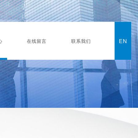
EN
心
在线留言
联系我们