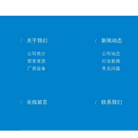
关于我们
新闻动态
/
/
公司简介
公司动态
荣誉资质
行业新闻
厂房设备
常见问题
在线留言
联系我们
/
/