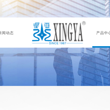
新闻动态
产品中